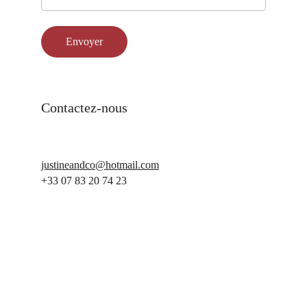
Envoyer
Contactez-nous
justineandco@hotmail.com
+33 07 83 20 74 23
©2024 Justine&Co |
 Politique de 
Confidentialité 